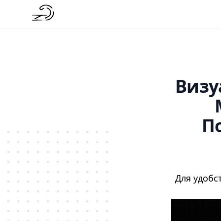
Визу
П
Для удоб