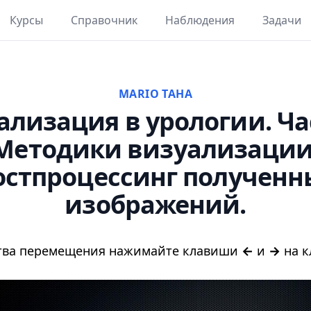
Курсы
Справочник
Наблюдения
Задачи
MARIO TAHA
ализация в урологии. Час
Методики визуализации
остпроцессинг полученн
изображений.
ства перемещения нажимайте клавиши
←
и
→
на к