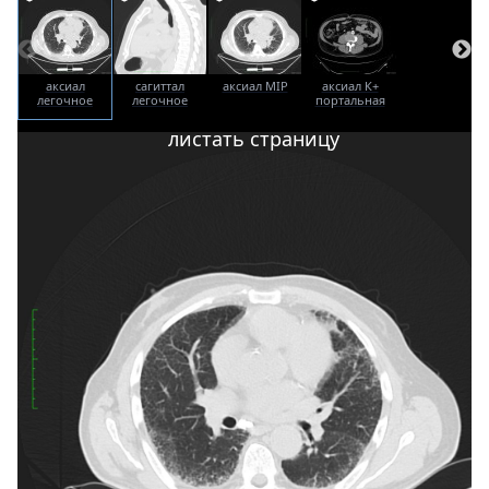
аксиал
сагиттал
аксиал MIP
аксиал К+
легочное
легочное
портальная
окно
окно
фаза
листать страницу