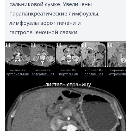
сальниковой сумке. Увеличены
парапанкреатические лимфоузлы,
лимфоузлы ворот печени и
гастропеченочной связки.
аксиал К+
аксиал К+
аксиал К+
коронал К+
коронал К+
артериальная
артериальная
портальная
портальная
отсроченная
фаза
фаза
фаза
фаза
листать страницу