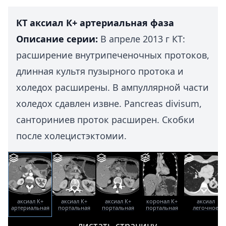
КТ аксиал К+ артериальная фаза
Описание серии:
В апреле 2013 г КТ:
расширение внутрипеченочных протоков,
длинная культя пузырного протока и
холедох расширены. В ампуллярной части
холедох сдавлен извне. Pancreas divisum,
санториниев проток расширен. Скобки
после холецистэктомии.
аксиал К+
аксиал К+
аксиал К+
коронал К+
аксиал
артериальная
портальная
портальная
портальная
легочное
фаза
фаза
фаза
фаза
окно
листать страницу