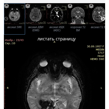
аксиал SWI
аксиал ДВИ
аксиал ИДК
коронал T2
аксиал T2 ВИ
(DWI)
(ADC)
ВИ
листать страницу