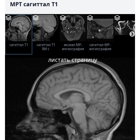
МРТ сагиттал T1
сагиттал T1
сагиттал T1
аксиал МР-
сагиттал МР-
ВИ с
ангиография
ангиография
жироподавлением
листать страницу