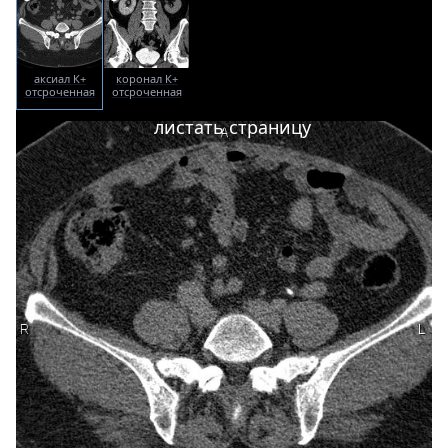
аксиал К+
коронал К+
отсроченная
отсроченная
листать страницу