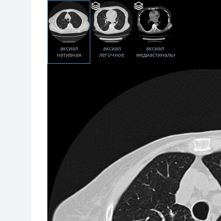
аксиал
аксиал
аксиал
нативная
легочное
медиастинальное
фаза
окно
окно