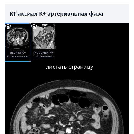
КТ аксиал К+ артериальная фаза
аксиал К+
коронал К+
артериальная
портальная
фаза
фаза
листать страницу