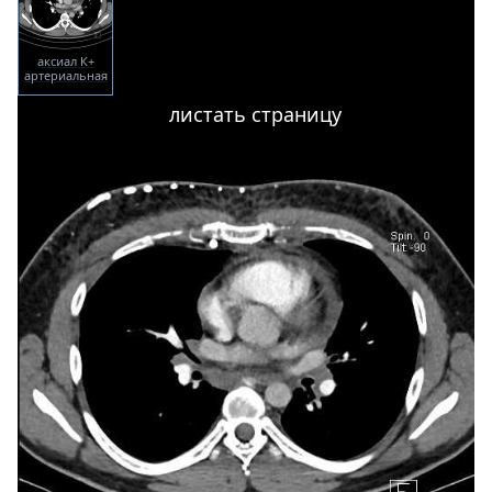
аксиал К+
артериальная
фаза
листать страницу