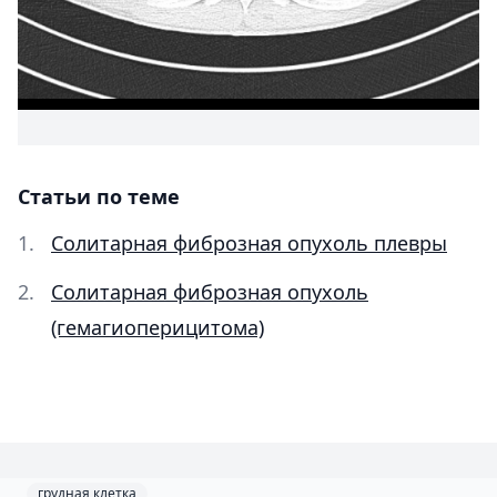
Статьи по теме
Солитарная фиброзная опухоль плевры
Солитарная фиброзная опухоль
(гемагиоперицитома)
грудная клетка