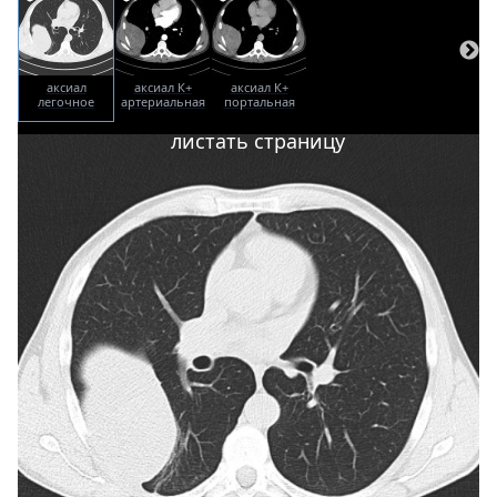
аксиал
аксиал К+
аксиал К+
легочное
артериальная
портальная
окно
фаза
фаза
листать страницу