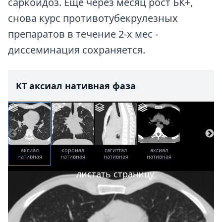
саркоидоз. Еще через месяц рост БК+,
снова курс противотубекрулезных
препаратов в течение 2-х мес -
диссеминация сохраняется.
КТ аксиал нативная фаза
аксиал
коронал
сагиттал
аксиал
нативная
нативная
нативная
нативная
фаза
фаза
фаза
фаза
листать страницу