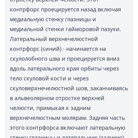
контрфорс проецируется назад включая
медиальную стенку глазницы и
медиальной стенки гайморовой пазухи.
Латеральный верхнечелюстной
контрфорс (синий) - начинается на
скулолобного шва и проецируется вниз
вдоль латерального края орбиты через
тело скуловой кости и через
скуловерхнечелюстной шов, заканчиваясь
в альвеолярном отростке верхней
челюсти, примыкая к задним
верхнечелюстным молярам. Задняя часть
этого контрфорса включают латеральную
стенку глазницы и латеральную (заднюю)