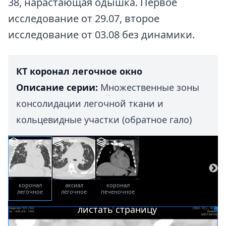
38, нарастающая одышка. Первое
исследование от 29.07, второе
исследование от 03.08 без динамики.
КТ коронал легочное окно
Описание серии:
Множественные зоны
консолидации легочной ткани и
кольцевидные участки (обратное гало)
коронал
аксиал
коронал
легочное
легочное
печеночное
окно
окно
окно
листать страницу