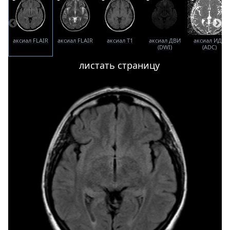
аксиал FLAIR
аксиал FLAIR
аксиал T1
аксиал ДВИ
аксиал ИДК
(DWI)
(ADC)
листать страницу