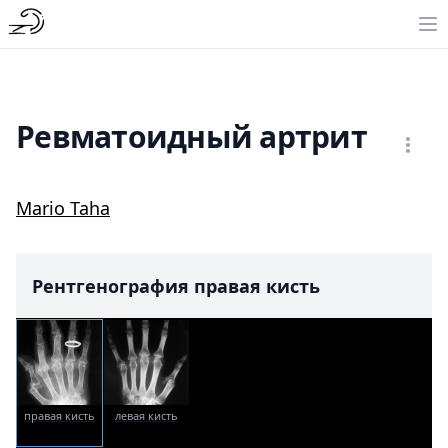
Ревматоидный артрит
Mario Taha
Рентгенография правая кисть
правая кисть
левая кисть