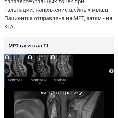
паравертебральных точек при
пальпации, напряжение шейных мышц.
Пациентка отправлена на МРТ, затем - на
КТА.
МРТ сагиттал T1
сагиттал T1
сагиттал T2
сагиттал T1
ВИ
ВИ с
жироподавлением
листать страницу