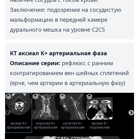
Заключение: подозрение на сосудистую
мальформацию в передней камере
дурального мешка на уровне С2С5
КТ аксиал К+ артериальная фаза
Описание серии:
рефлюкс с ранним
контратированием вен шейных сплетений
(ярче, чем артерии в артериальную фазу)
аксиал К+
коронал К+
сагиттал К+
аксиал К+
артериальная
артериальная
артериальная
портальная
фаза
фаза
фаза
фаза
листать страницу