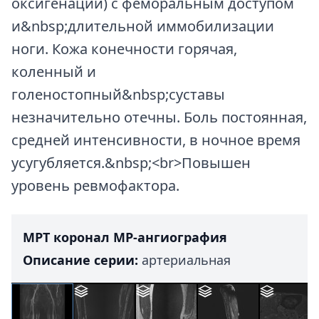
оксигенации) с феморальным доступом
и&nbsp;длительной иммобилизации
ноги. Кожа конечности горячая,
коленный и
голеностопный&nbsp;суставы
незначительно отечны. Боль постоянная,
средней интенсивности, в ночное время
усугубляется.&nbsp;<br>Повышен
уровень ревмофактора.
МРТ коронал МР-ангиография
Описание серии:
артериальная