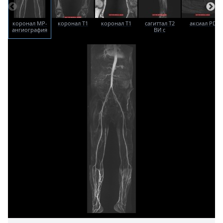
коронал МР-
коронал T1
коронал T1
сагиттал T2
аксиал PD
ангиография
ВИ с
жироподавлением