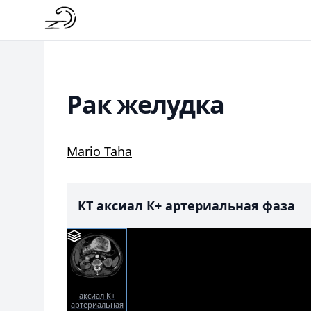
Рак желудка
Mario Taha
КТ аксиал К+ артериальная фаза
аксиал К+
артериальная