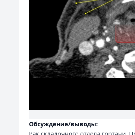
Обсуждение/выводы:
Рак складочного отдела гортани. 