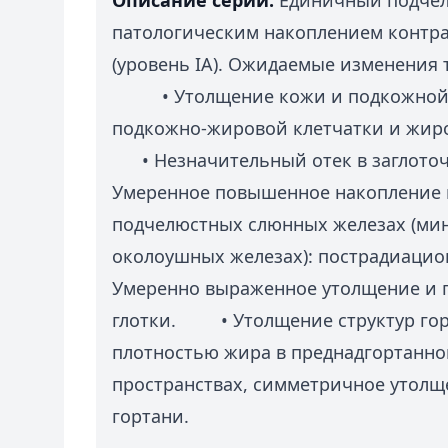
Описание серии:
Единичный подчел
патологическим накоплением контра
(уровень IA). Ожидаемые изменения 
• Утолщение кожи и подкожной 
подкожно-жировой клетчатки и жир
• Незначительный отек в заглот
Умеренное повышенное накопление к
подчелюстных слюнных железах (ми
околоушных железах): пострадиа
Умеренно выраженное утолщение и 
глотки. • Утолщение структур гор
плотностью жира в преднадгортанно
пространствах, симметричное утолщ
гортани.