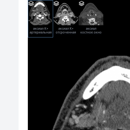
аксиал К+
аксиал К+
аксиал
артериальная
отсроченная
костное окно
фаза