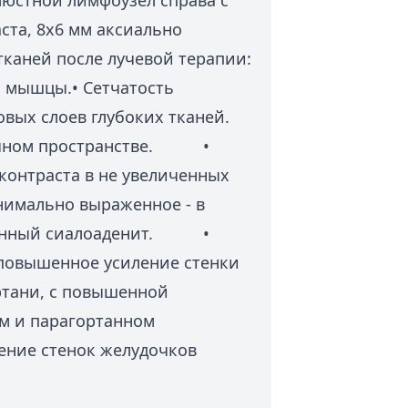
юстной лимфоузел справа с
ста, 8х6 мм аксиально
тканей после лучевой терапии:
мышцы.• Сетчатость
овых слоев глубоких тканей.
очном пространстве. •
онтраста в не увеличенных
нимально выраженное - в
ционный сиалоаденит. •
повышенное усиление стенки
тани, с повышенной
м и парагортанном
ение стенок желудочков