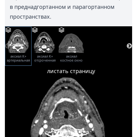
в преднадгортанном и парагортанном
пространствах.
аксиал К+
аксиал К+
аксиал
артериальная
отсроченная
костное окно
фаза
листать страницу