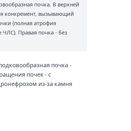
овообразная почка. В верхней
ся конкремент, вызывающий
чки (полная атрофия
ЧЛС). Правая почка - без
подковообразная почка -
ащения почек - с
ронефрозом из-за камня