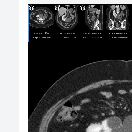
аксиал К+
аксиал К+
сагиттал К+
коронал К+
портальная
портальная
портальная
портальная
фаза
фаза
фаза
фаза