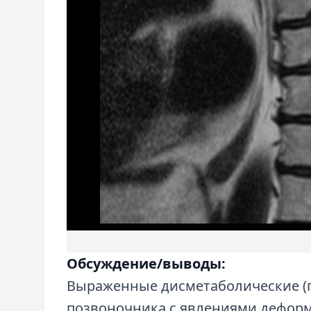
Обсуждение/выводы:
Выраженные дисметаболические (
позвоночника с явлениями дефор