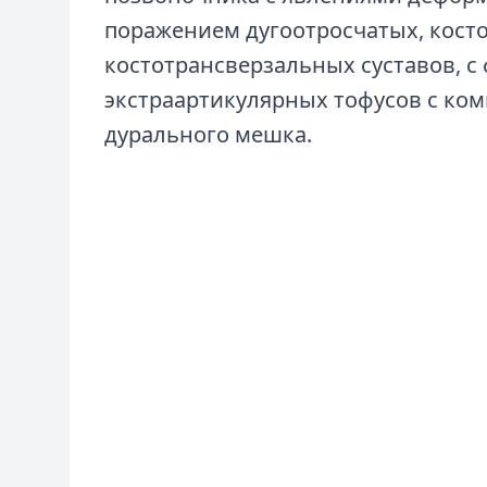
поражением дугоотросчатых, кост
костотрансверзальных суставов, 
экстраартикулярных тофусов с ко
дурального мешка.