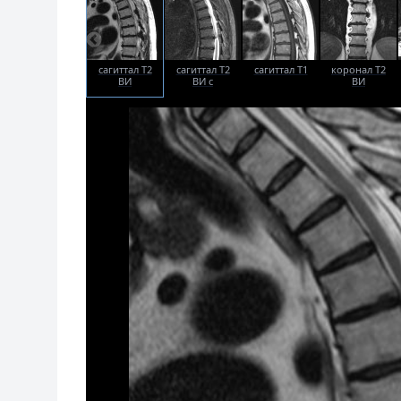
сагиттал T2
сагиттал T2
сагиттал T1
коронал T2
ВИ
ВИ с
ВИ
жироподавлением