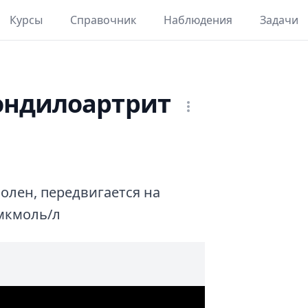
Курсы
Справочник
Наблюдения
Задачи
ондилоартрит
болен, передвигается на
 мкмоль/л