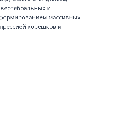
овертебральных и
с формированием массивных
мпрессией корешков и