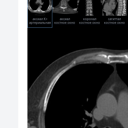
аксиал К+
аксиал
коронал
сагиттал
артериальная
костное окно
костное окно
костное окно
фаза