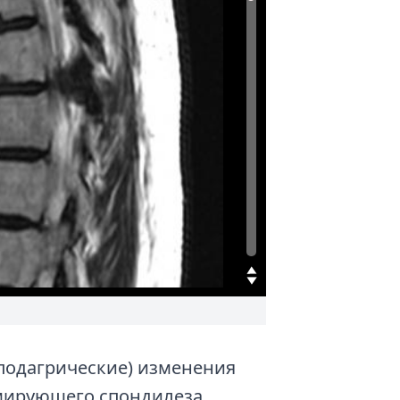
подагрические) изменения
мирующего спондилеза,