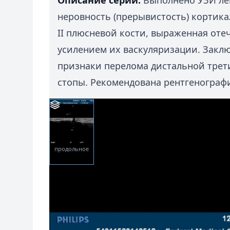
Описание серии:
Выполнено УЗИ ле
неровность (прерывистость) кортика
II плюсневой кости, выраженная оте
усилением их васкуляризации. Закл
признаки перелома дистальной трети
стопы. Рекомендована рентгенограф
продольное