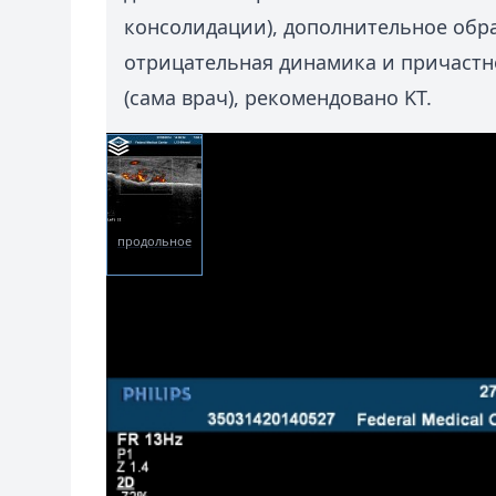
консолидации), дополнительное обр
отрицательная динамика и причастн
(сама врач), рекомендовано KT.
продольное