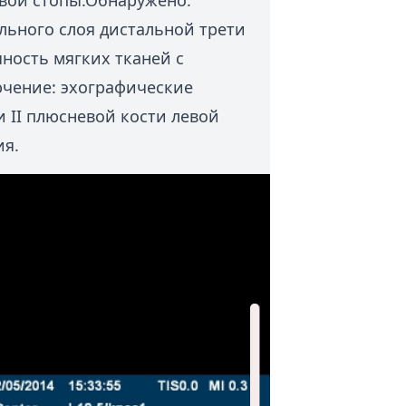
вой стопы.Обнаружено:
льного слоя дистальной трети
чность мягких тканей с
ючение: эхографические
 II плюсневой кости левой
ия.