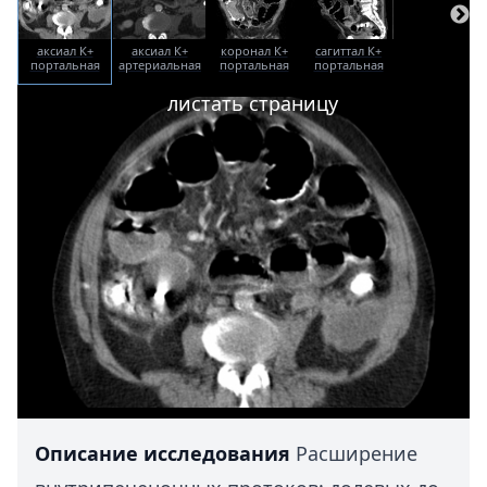
аксиал К+
аксиал К+
коронал К+
сагиттал К+
портальная
артериальная
портальная
портальная
фаза
фаза
фаза
фаза
листать страницу
Описание исследования
Расширение