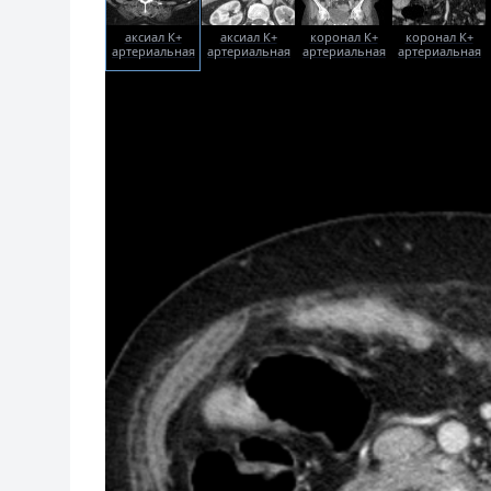
аксиал К+
аксиал К+
коронал К+
коронал К+
артериальная
артериальная
артериальная
артериальная
фаза
фаза
фаза
фаза