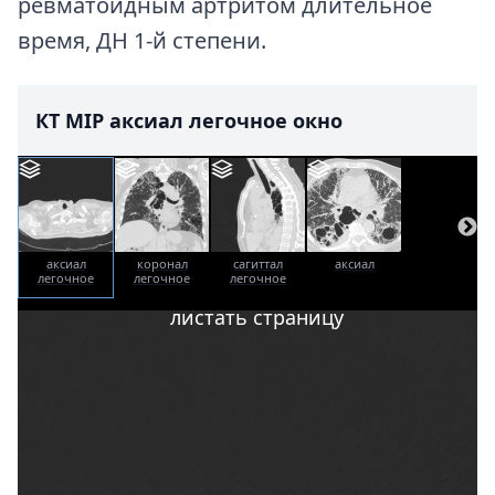
ревматоидным артритом длительное
время, ДН 1-й степени.
КТ MIP аксиал легочное окно
аксиал
коронал
сагиттал
аксиал
легочное
легочное
легочное
окно
окно
окно
листать страницу