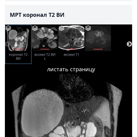
МРТ коронал T2 ВИ
коронал T2
аксиал T2 ВИ
аксиал T1
ВИ
с
жироподавлением
листать страницу