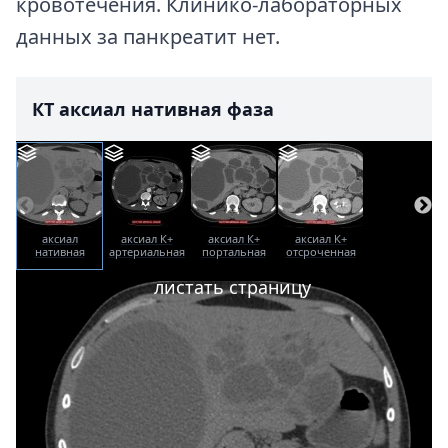
кровотечения. Клинико-лабораторных
данных за панкреатит нет.
КТ аксиал нативная фаза
аксиал
аксиал К+
аксиал К+
аксиал К+
нативная
артериальная
портальная
отсроченная
фаза
фаза
фаза
листать страницу