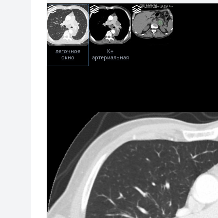
легочное
К+
окно
артериальная
фаза