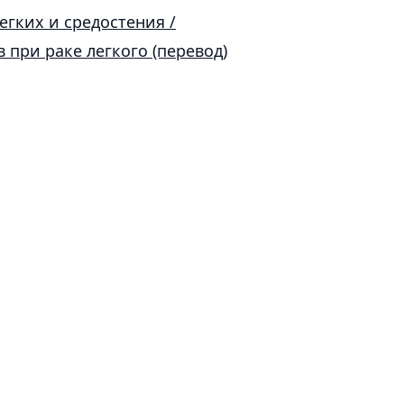
гких и средостения /
при раке легкого (перевод)