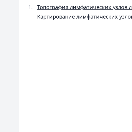
Топография лимфатических узлов ле
Картирование лимфатических узлов 