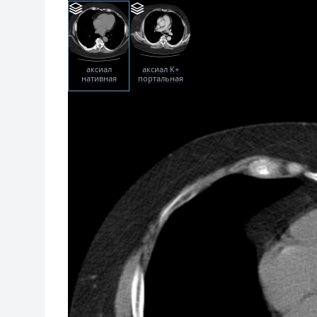
аксиал
аксиал К+
нативная
портальная
фаза
фаза