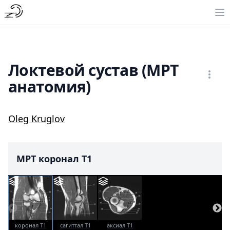
Локтевой сустав (МРТ
анатомия)
Oleg Kruglov
МРТ коронал T1
коронал T1
сагиттал T1
аксиал T1