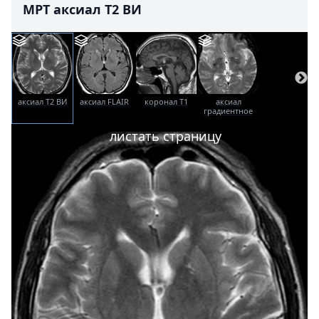
МРТ аксиал T2 ВИ
аксиал T2 ВИ
аксиал FLAIR
коронал T1
аксиал
градиентное
эхо
листать страницу