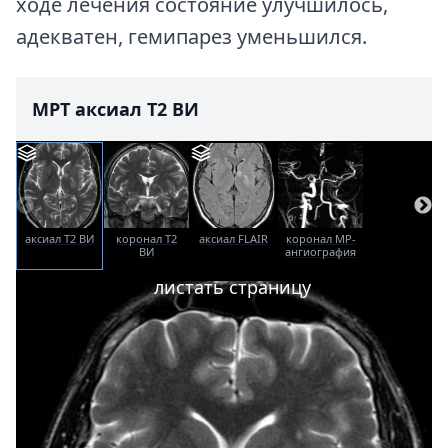
ходе лечения состояние улучшилось,
адекватен, гемипарез уменьшился.
МРТ аксиал T2 ВИ
аксиал T2 ВИ
коронал T2
аксиал FLAIR
коронал МР-
ВИ
ангиография
листать страницу