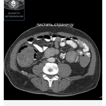
аксиал К+
артериальная
фаза
листать страницу