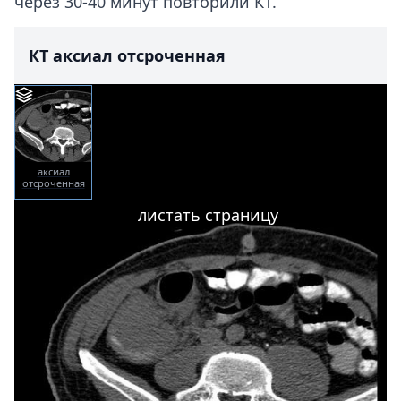
через 30-40 минут повторили КТ.
КТ аксиал отсроченная
аксиал
отсроченная
листать страницу