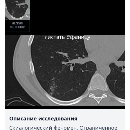
аксиал
легочное
окно
листать страницу
Описание исследования
Скиалогический феномен. Ограниченное