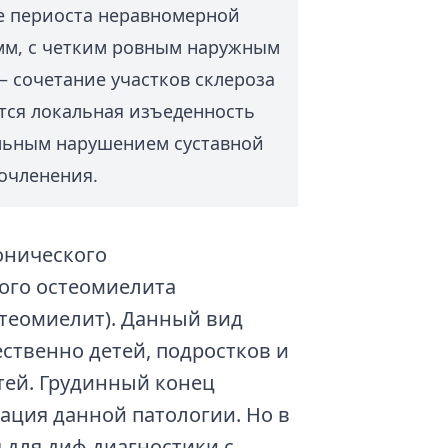
е периоста неравномерной
мм, с четким ровным наружным
 сочетание участков склероза
тся локальная изъеденность
льным нарушением суставной
очленения.
онического
го остеомиелита
теомиелит). Данный вид
ственно детей, подростков и
тей. Грудинный конец
ация данной патологии. Но в
 для диф.диагностики с