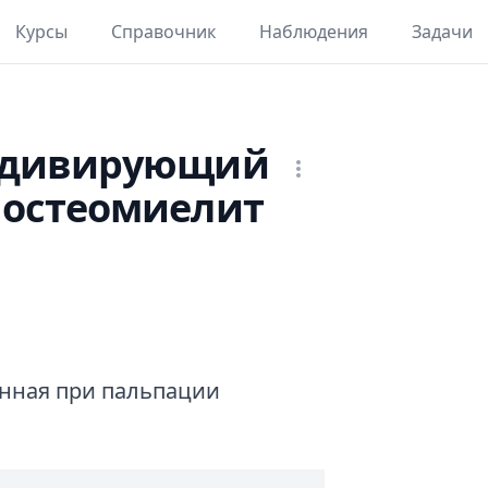
Курсы
Справочник
Наблюдения
Задачи
идивирующий
остеомиелит
енная при пальпации