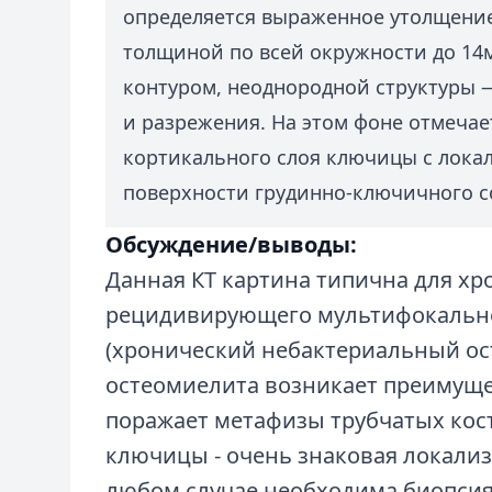
определяется выраженное утолщени
толщиной по всей окружности до 14
контуром, неоднородной структуры —
и разрежения. На этом фоне отмечае
кортикального слоя ключицы с лока
поверхности грудинно-ключичного с
Обсуждение/выводы:
Данная КТ картина типична для хр
рецидивирующего мультифокально
(хронический небактериальный ос
остеомиелита возникает преимуще
поражает метафизы трубчатых кос
ключицы - очень знаковая локализ
любом случае необходима биопсия