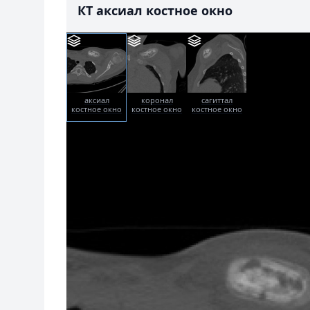
КТ аксиал костное окно
аксиал
коронал
сагиттал
костное окно
костное окно
костное окно