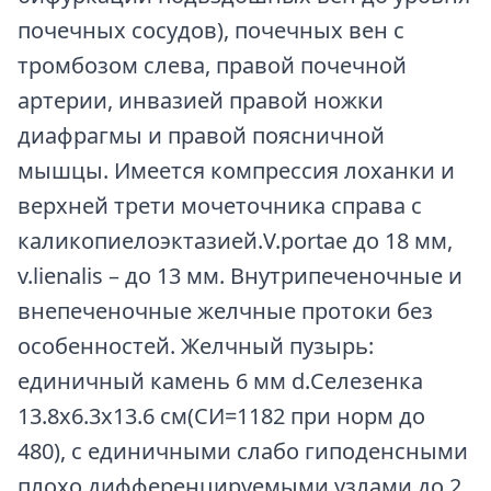
почечных сосудов), почечных вен с
тромбозом слева, правой почечной
артерии, инвазией правой ножки
диафрагмы и правой поясничной
мышцы. Имеется компрессия лоханки и
верхней трети мочеточника справа с
каликопиелоэктазией.V.portae до 18 мм,
v.lienalis – до 13 мм. Внутрипеченочные и
внепеченочные желчные протоки без
особенностей. Желчный пузырь:
единичный камень 6 мм d.Селезенка
13.8х6.3х13.6 см(СИ=1182 при норм до
480), с единичными слабо гиподенсными
плохо дифференцируемыми узлами до 2