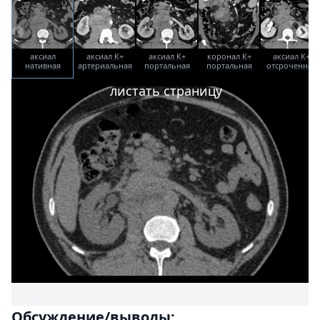
аксиал
аксиал К+
аксиал К+
коронал К+
аксиал К+
нативная
артериальная
портальная
портальная
отсроченная
фаза
фаза
фаза
фаза
листать страницу
Обсуждение/выводы: