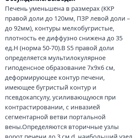
Печень уменьшена в размерах (ККР
правой доли до 120мм, ПЗР левой доли –
до 92мм), контуры мелкобугристые,
плотность ее диффузно снижена до 35
ед.Н (норма 50-70).В S5 правой доли
определяется мультилокулярное
гиподенсное образование 7х9х6 см,
деформирующее контур печени,
имеющее бугристый контур и
псевдокапсулу, усиливающуюся при
контрастировании, с инвазией
сегментарной ветви портальной
вены.Определяются вторичные узлы
ворот печени до 3 см d, наибольший узел