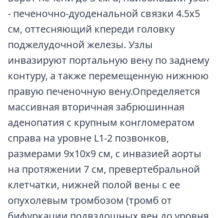
- печеночно-дуоденальной связки 4.5х5
см, оттесняющий кпереди головку
поджелудочной железы. Узлы
инвазируют портальную вену по заднему
контуру, а также перемещенную нижнюю
правую печеночную вену.Определяется
массивная вторичная забрюшинная
аденопатия с крупным конгломератом
справа на уровне L1-2 позвонков,
размерами 9х10х9 см, с инвазией аорты
на протяжении 7 см, превертебральной
клетчатки, нижней полой вены с ее
опухолевым тромбозом (тромб от
бифуркации подвздошных вен до уровня