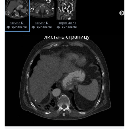
аксиал К+
аксиал К+
коронал К+
артериальная
артериальная
артериальная
фаза
фаза
фаза
листать страницу