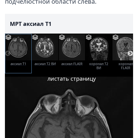
подчелюстной области слева.
МРТ аксиал T1
аксиал T1
аксиал T2 ВИ
аксиал FLAIR
коронал T2
коронал
ВИ
FLAIR
листать страницу