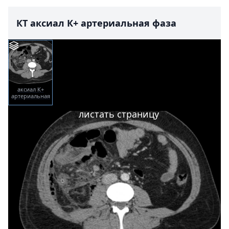
КТ аксиал К+ артериальная фаза
аксиал К+
артериальная
фаза
листать страницу