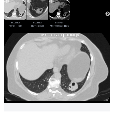
аксиал
аксиал
аксиал
легочное
нативная
мягкотканное
окно
фаза
окно
листать страницу