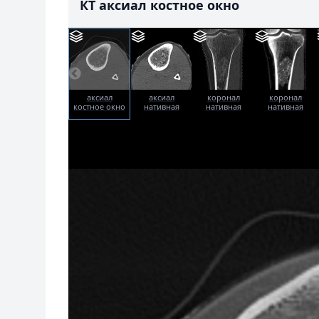
КТ аксиал костное окно
аксиал
аксиал
коронал
коронал
костное окно
нативная
нативная
нативная
фаза
фаза
фаза