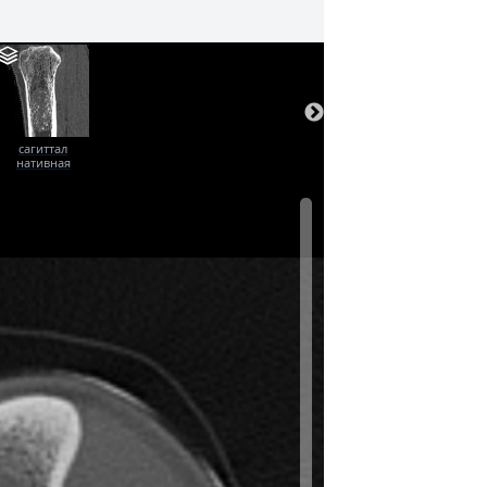
сагиттал
нативная
фаза