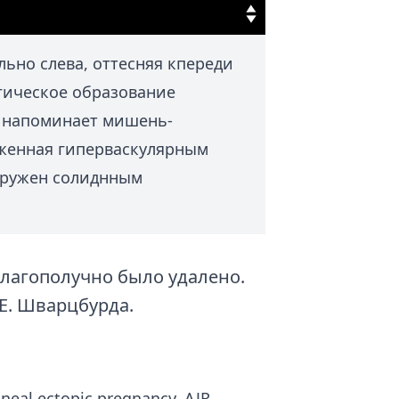
ьно слева, оттесняя кпереди
гическое образование
о напоминает мишень-
уженная гиперваскулярным
кружен солиднным
лагополучно было удалено.
 Е. Шварцбурда.
neal ectopic pregnancy. AJR.