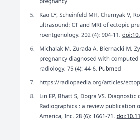
pregnancy
Kao LY, Scheinfeld MH, Chernyak V, R
ultrasound: CT and MRI of ectopic pre
roentgenology. 202 (4): 904-11.
doi:10
Michalak M, Zurada A, Biernacki M, Z
pregnancy diagnosed with computed t
radiology. 75 (4): 44-6.
Pubmed
https://radiopaedia.org/articles/ecto
Lin EP, Bhatt S, Dogra VS. Diagnostic 
Radiographics : a review publication o
America, Inc. 28 (6): 1661-71.
doi:10.1