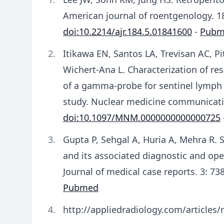
American journal of roentgenology. 18
doi:10.2214/ajr.184.5.01841600
-
Pubm
Itikawa EN, Santos LA, Trevisan AC, Pi
Wichert-Ana L. Characterization of reso
of a gamma-probe for sentinel lymph 
study. Nuclear medicine communicati
doi:10.1097/MNM.0000000000000725
Gupta P, Sehgal A, Huria A, Mehra R
and its associated diagnostic and ope
Journal of medical case reports. 3: 73
Pubmed
http://appliedradiology.com/articles/