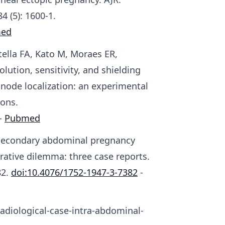
4 (5): 1600-1.
ed
tella FA, Kato M, Moraes ER,
lution, sensitivity, and shielding
node localization: an experimental
ons.
-
Pubmed
. Secondary abdominal pregnancy
rative dilemma: three case reports.
82.
doi:10.4076/1752-1947-3-7382
-
radiological-case-intra-abdominal-