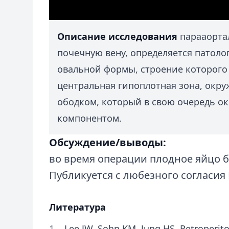
Описание исследования
парааортал
почечную вену, определяется патоло
овальной формы, строение которог
центральная гипоплотная зона, окр
ободком, который в свою очередь о
компонентом.
Обсуждение/выводы:
во время операции плодное яйцо б
Публикуется с любезного согласия
Литература
Lee JW, Sohn KM, Jung HS. Retroperito