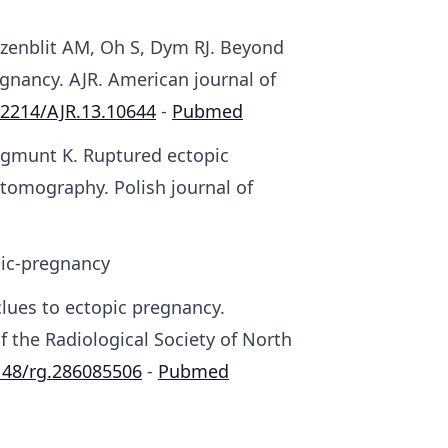
ozenblit AM, Oh S, Dym RJ. Beyond
gnancy. AJR. American journal of
.2214/AJR.13.10644
-
Pubmed
ygmunt K. Ruptured ectopic
omography. Polish journal of
pic-pregnancy
clues to ectopic pregnancy.
f the Radiological Society of North
148/rg.286085506
-
Pubmed