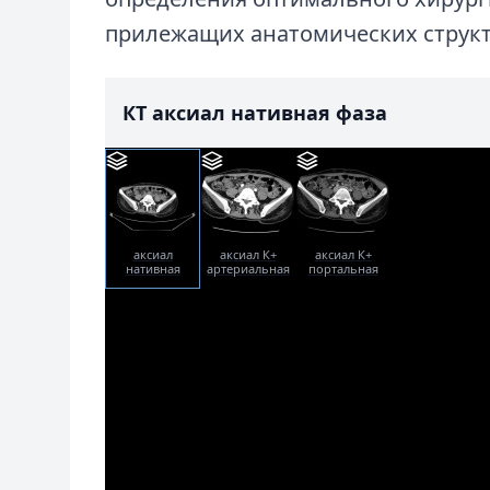
прилежащих анатомических структ
КТ аксиал нативная фаза
аксиал
аксиал К+
аксиал К+
нативная
артериальная
портальная
фаза
фаза
фаза