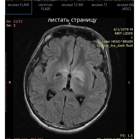
аксиал FLAIR
сагиттал
аксиал T2 ВИ
аксиал T1
аксиал ИДК
FLAIR
(ADC)
листать страницу