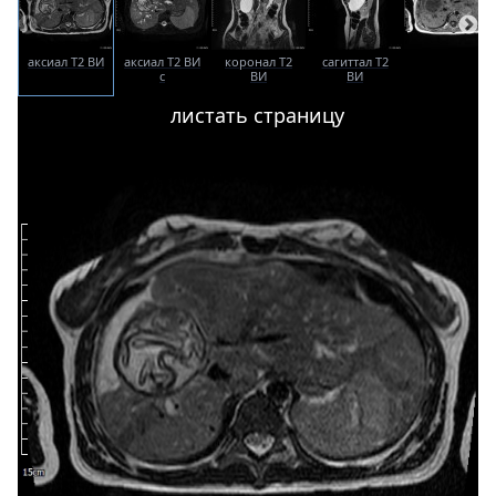
аксиал T2 ВИ
аксиал T2 ВИ
коронал T2
сагиттал T2
с
ВИ
ВИ
жироподавлением
листать страницу