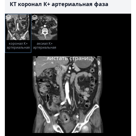
КТ коронал К+ артериальная фаза
коронал К+
аксиал К+
артериальная
артериальная
фаза
фаза
листать страницу