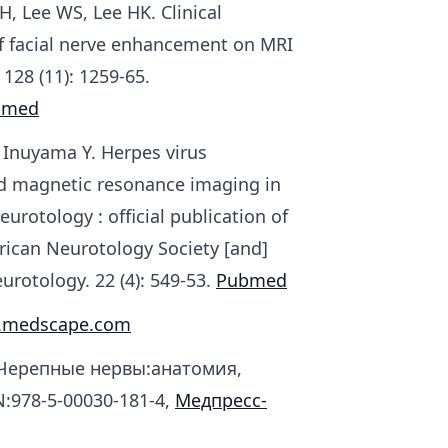
H, Lee WS, Lee HK. Clinical
 of facial nerve enhancement on MRI
 128 (11): 1259-65.
bmed
, Inuyama Y. Herpes virus
d magnetic resonance imaging in
eurotology : official publication of
rican Neurotology Society [and]
rotology. 22 (4): 549-53.
Pubmed
.medscape.com
 Черепные нервы:анатомия,
N:978-5-00030-181-4,
Медпресс-