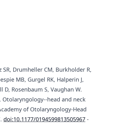
tz SR, Drumheller CM, Burkholder R,
espie MB, Gurgel RK, Halperin J,
ll D, Rosenbaum S, Vaughan W.
lsy. Otolaryngology--head and neck
an Academy of Otolaryngology-Head
7.
doi:10.1177/0194599813505967
-