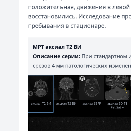
положительная, движения в левой
восстановились. Исследование про
пребывания в стационаре.
МРТ аксиал T2 ВИ
Описание серии:
При стандартном 
срезов 4 мм патологических измене
аксиал T2 ВИ
аксиал T2 ВИ
аксиал SSFP
аксиал 3D T1
Fat Sat +
contrast