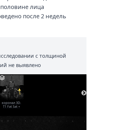
 половине лица
ведено после 2 недель
исследовании с толщиной
ний не выявлено
коронал 3D-
T1 Fat Sat +
контраст