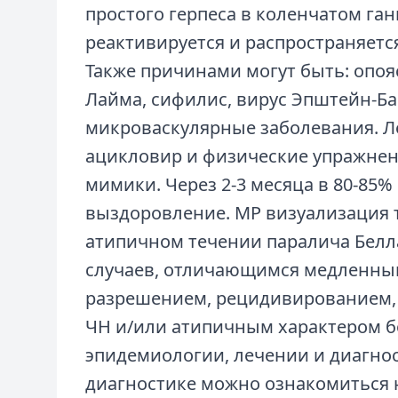
простого герпеса в коленчатом га
реактивируется и распространяетс
Также причинами могут быть: опо
Лайма, сифилис, вирус Эпштейн-Ба
микроваскулярные заболевания. Л
ацикловир и физические упражнен
мимики. Через 2-3 месяца в 80-85%
выздоровление. МР визуализация т
атипичном течении паралича Белла
случаев, отличающимся медленны
разрешением, рецидивированием,
ЧН и/или атипичным характером б
эпидемиологии, лечении и диагно
диагностике можно ознакомиться н