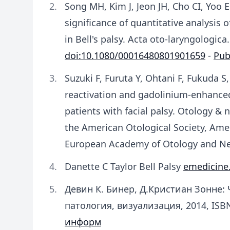
Song MH, Kim J, Jeon JH, Cho CI, Yoo E
significance of quantitative analysis
in Bell's palsy. Acta oto-laryngologica.
doi:10.1080/00016480801901659
-
Pu
Suzuki F, Furuta Y, Ohtani F, Fukuda S
reactivation and gadolinium-enhance
patients with facial palsy. Otology & n
the American Otological Society, Ame
European Academy of Otology and Neu
Danette C Taylor Bell Palsy
emedicine
Девин К. Бинер, Д.Кристиан Зонне:
патология, визуализация, 2014, ISB
информ