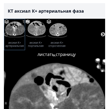
КТ аксиал К+ артериальная фаза
аксиал К+
аксиал К+
аксиал К+
артериальная
портальная
отсроченная
фаза
фаза
листать страницу