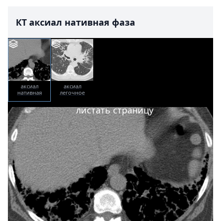
КТ аксиал нативная фаза
аксиал
аксиал
нативная
легочное
фаза
окно
листать страницу