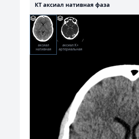
КТ аксиал нативная фаза
аксиал
аксиал К+
нативная
артериальная
фаза
фаза