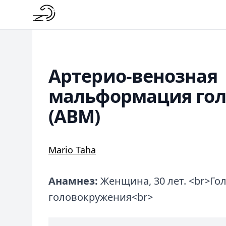
Артерио-венозная
мальформация гол
(АВМ)
Mario Taha
Анамнез:
Женщина, 30 лет. <br>Го
головокружения<br>