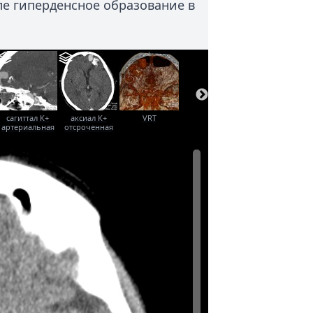
ле гиперденсное образование в
сагиттал К+
аксиал К+
VRT
артериальная
отсроченная
фаза