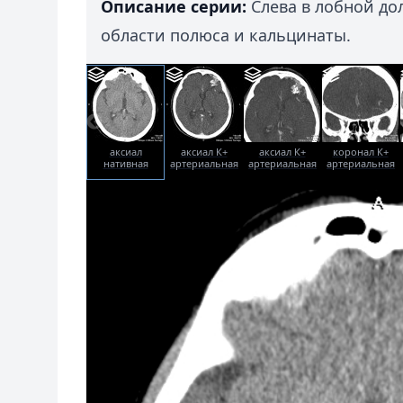
Описание серии:
Слева в лобной до
области полюса и кальцинаты.
аксиал
аксиал К+
аксиал К+
коронал К+
нативная
артериальная
артериальная
артериальная
фаза
фаза
фаза
фаза