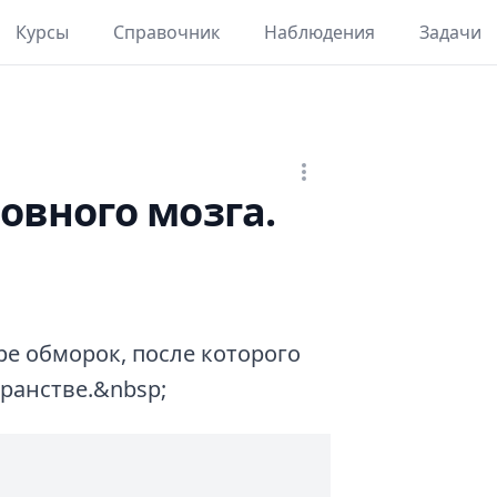
Курсы
Справочник
Наблюдения
Задачи
вного мозга.
ре обморок, после которого
ранстве.&nbsp;